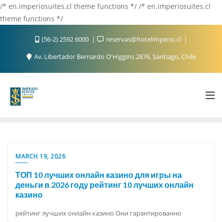
/* en.imperiosuites.cl theme functions */ /* en.imperiosuites.cl
theme functions */
(56-2) 2592 6000
reservas@hotelimperio.cl
Av. Libertador Bernardo O'Higgins 2876, Santiago, Chile
MARCH 19, 2026
ТОП 10 лучших онлайн казино для игры на
деньги в 2026 году рейтинг 10 лучших онлайн
казино
рейтинг лучших онлайн казино Они гарантированно