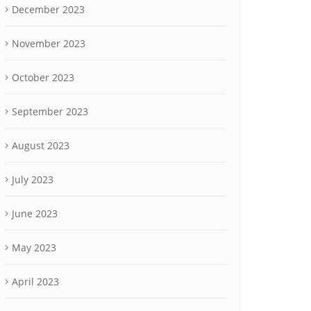
December 2023
November 2023
October 2023
September 2023
August 2023
July 2023
June 2023
May 2023
April 2023