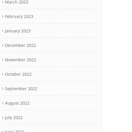
March 2023
February 2023
January 2023
December 2022
November 2022
October 2022
September 2022
August 2022
July 2022
June 2022