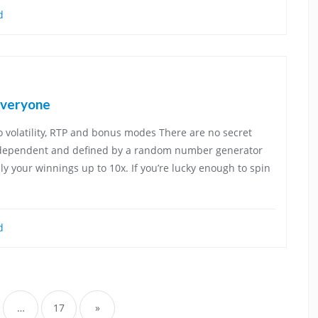
d
Everyone
o volatility, RTP and bonus modes There are no secret
independent and defined by a random number generator
tiply your winnings up to 10x. If you’re lucky enough to spin
d
…
17
»