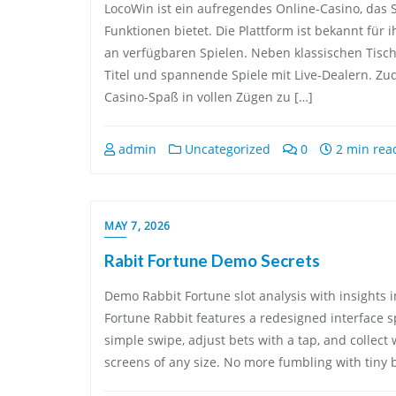
LocoWin ist ein aufregendes Online-Casino, das 
Funktionen bietet. Die Plattform ist bekannt für
an verfügbaren Spielen. Neben klassischen Tisch
Titel und spannende Spiele mit Live-Dealern. Zu
Casino-Spaß in vollen Zügen zu […]
admin
Uncategorized
0
2 min rea
MAY 7, 2026
Rabit Fortune Demo Secrets
Demo Rabbit Fortune slot analysis with insights i
Fortune Rabbit features a redesigned interface spe
simple swipe, adjust bets with a tap, and collect 
screens of any size. No more fumbling with tiny 