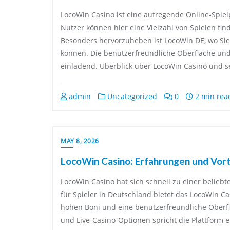
LocoWin Casino ist eine aufregende Online-Spielpl
Nutzer können hier eine Vielzahl von Spielen fi
Besonders hervorzuheben ist LocoWin DE, wo Sie 
können. Die benutzerfreundliche Oberfläche und
einladend. Überblick über LocoWin Casino und s
admin
Uncategorized
0
2 min rea
MAY 8, 2026
LocoWin Casino: Erfahrungen und Vort
LocoWin Casino hat sich schnell zu einer beliebte
für Spieler in Deutschland bietet das LocoWin C
hohen Boni und eine benutzerfreundliche Oberflä
und Live-Casino-Optionen spricht die Plattform ei