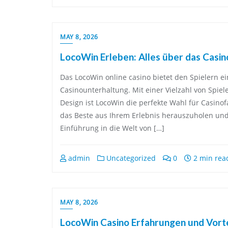
MAY 8, 2026
LocoWin Erleben: Alles über das Casin
Das LocoWin online casino bietet den Spielern 
Casinounterhaltung. Mit einer Vielzahl von Spie
Design ist LocoWin die perfekte Wahl für Casinof
das Beste aus Ihrem Erlebnis herauszuholen un
Einführung in die Welt von […]
admin
Uncategorized
0
2 min rea
MAY 8, 2026
LocoWin Casino Erfahrungen und Vorte