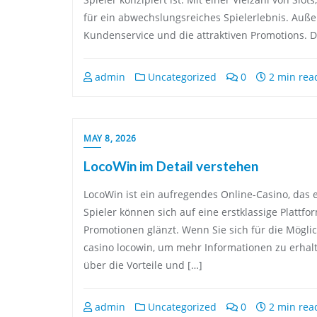
für ein abwechslungsreiches Spielerlebnis. Au
Kundenservice und die attraktiven Promotions. D
admin
Uncategorized
0
2 min rea
MAY 8, 2026
LocoWin im Detail verstehen
LocoWin ist ein aufregendes Online-Casino, das e
Spieler können sich auf eine erstklassige Plattf
Promotionen glänzt. Wenn Sie sich für die Mögli
casino locowin, um mehr Informationen zu erhalt
über die Vorteile und […]
admin
Uncategorized
0
2 min rea