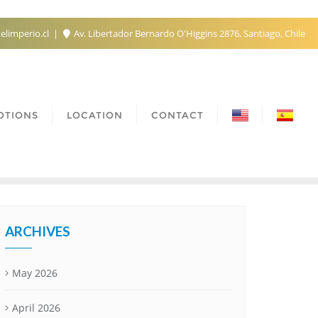
elimperio.cl
Av. Libertador Bernardo O'Higgins 2876, Santiago, Chile
OTIONS
LOCATION
CONTACT
ARCHIVES
May 2026
April 2026