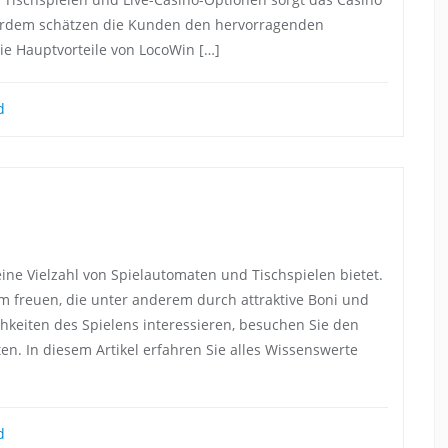
ßerdem schätzen die Kunden den hervorragenden
ie Hauptvorteile von LocoWin […]
d
ine Vielzahl von Spielautomaten und Tischspielen bietet.
orm freuen, die unter anderem durch attraktive Boni und
chkeiten des Spielens interessieren, besuchen Sie den
en. In diesem Artikel erfahren Sie alles Wissenswerte
d