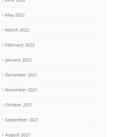
May 2022
March 2022
February 2022
January 2022
December 2021
November 2021
October 2021
September 2021
August 2021