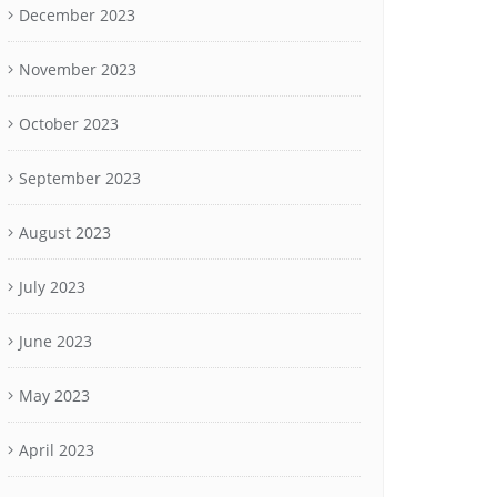
December 2023
November 2023
October 2023
September 2023
August 2023
July 2023
June 2023
May 2023
April 2023