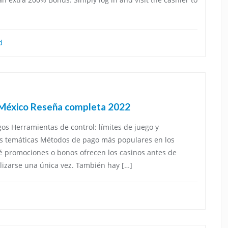
d
e México Reseña completa 2022
s Herramientas de control: límites de juego y
as temáticas Métodos de pago más populares en los
é promociones o bonos ofrecen los casinos antes de
lizarse una única vez. También hay […]