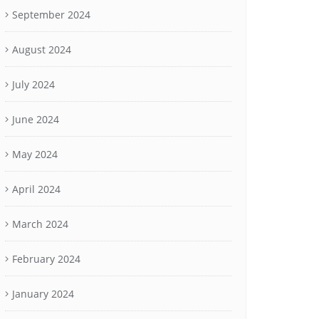
September 2024
August 2024
July 2024
June 2024
May 2024
April 2024
March 2024
February 2024
January 2024