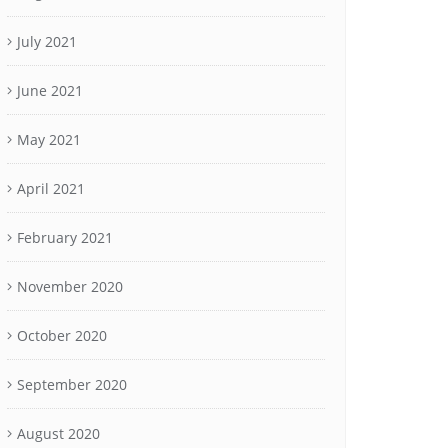
July 2021
June 2021
May 2021
April 2021
February 2021
November 2020
October 2020
September 2020
August 2020