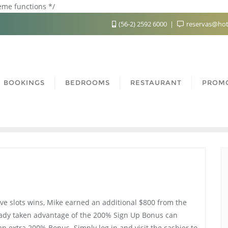
heme functions */
(56-2) 2592 6000
reservas@hot
BOOKINGS
BEDROOMS
RESTAURANT
PROM
ive slots wins, Mike earned an additional $800 from the
eady taken advantage of the 200% Sign Up Bonus can
n extra 200% Bonus. Simply log in and visit the cashier to