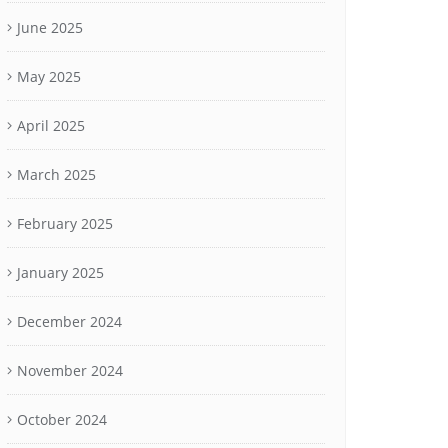
June 2025
May 2025
April 2025
March 2025
February 2025
January 2025
December 2024
November 2024
October 2024