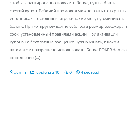
Чтобы гарантированно получить бонус, нужно брать
свежий купон. Рабочий промокод можно взять в открытых
источниках. Постоянные игроки также могут увеличивать
баланс. При «открутке» важно соблюсти размер вейджера и
срок, установленный правилами акции. При активации
купона на бесплатные вращения нужно узнать, в каком
автомате их разрешено использовать. Бонус POKER dom за
пополнение […]
admin
loviden.ru 10
0
4 sec read