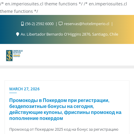
/* en.imperiosuites.cl theme functions */ /* en.imperiosuites.cl
theme functions */
(56-2) 2592 6000
reservas@hotelimperio.cl
Av. Libertador Bernardo O'Higgins 2876, Santiago, Chile
MARCH 27, 2026
Промокоды в Покердом при регистрации,
бездепозитные бонусы на сегодня,
действующие купоны, фриспины промокод на
пополнение покердом
Промокод от Покердом 2025 код на бонус за регистрацию