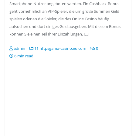
Smartphone-Nutzer angeboten werden. Ein Cashback-Bonus
geht vornehmlich an VIP-Spieler, die um große Summen Geld
spielen oder an die Spieler, die das Online Casino häufig
aufsuchen und dort einiges Geld ausgeben. Mit diesem Bonus
können Sie einen Teil Ihrer Einzahlungen, […]
admin
11 httpsgama-casino.eu.com
0
6 min read