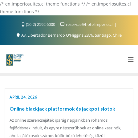
/* en.imperiosuites.cl theme functions */ /* en.imperiosuites.cl
theme functions */
(56-2) 2592 6000
reservas@hotelimperio.cl
Av. Libertador Bernardo O'Higgins 2876, Santiago, Chile
APRIL 24, 2026
Online blackjack platformok és jackpot slotok
Az online szerencsejáték iparág napjainkban rohamos
fejlődésnek indult, és egyre népszerűbbek az online kaszinók,
ahol a játékosok számos különböző lehetőség közül