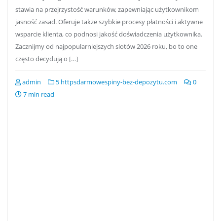
stawia na przejrzystość warunków, zapewniając użytkownikom
jasność zasad. Oferuje także szybkie procesy płatności i aktywne
wsparcie klienta, co podnosi jakość doświadczenia użytkownika.
Zacznijmy od najpopularniejszych slotów 2026 roku, bo to one
często decydują o […]
admin
5 httpsdarmowespiny-bez-depozytu.com
0
7 min read