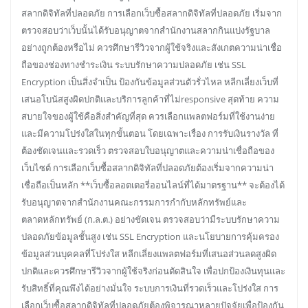
สลากดิจิทัลที่ปลอดภัย การเลือกเว็บซื้อสลากดิจิทัลที่ปลอดภัย เริ่มจาก
ตรวจสอบว่าเว็บนั้นได้รับอนุญาตจากสำนักงานสลากกินแบ่งรัฐบาล
อย่างถูกต้องหรือไม่ ควรศึกษารีวิวจากผู้ใช้จริงและสังเกตความน่าเชื่อ
ถือของช่องทางชำระเงิน ระบบรักษาความปลอดภัย เช่น SSL
Encryption เป็นสิ่งจำเป็น ป้องกันข้อมูลส่วนตัวรั่วไหล หลีกเลี่ยงเว็บที่
เสนอโบนัสสูงผิดปกติและบริการลูกค้าที่ไม่responsive สุดท้าย ความ
สบายใจของผู้ใช้คือสิ่งสำคัญที่สุด ควรเลือกแพลตฟอร์มที่ใช้งานง่าย
และมีความโปร่งใสในทุกขั้นตอน โดยเฉพาะเรื่อง การรับเงินรางวัล ที่
ต้องชัดเจนและรวดเร็ว ตรวจสอบใบอนุญาตและความน่าเชื่อถือของ
เว็บไซต์ การเลือกเว็บซื้อสลากดิจิทัลที่ปลอดภัยต้องเริ่มจากความน่า
เชื่อถือเป็นหลัก **เว็บซื้อลอตเตอรี่ออนไลน์ที่ได้มาตรฐาน** จะต้องได้
รับอนุญาตจากสำนักงานคณะกรรมการกำกับหลักทรัพย์และ
ตลาดหลักทรัพย์ (ก.ล.ต.) อย่างชัดเจน ตรวจสอบว่ามีระบบรักษาความ
ปลอดภัยข้อมูลชั้นสูง เช่น SSL Encryption และนโยบายการคุ้มครอง
ข้อมูลส่วนบุคคลที่โปร่งใส หลีกเลี่ยงแพลตฟอร์มที่เสนอส่วนลดสูงผิด
ปกติและควรศึกษารีวิวจากผู้ใช้จริงก่อนตัดสินใจ เพื่อปกป้องเงินทุนและ
รับสิทธิ์ที่คุณพึงได้อย่างมั่นใจ ระบบการเงินที่รวดเร็วและโปร่งใส การ
เลือกเว็บซื้อสลากดิจิทัลที่ปลอดภัยต้องพิจารณาหลายปัจจัยเพื่อป้องกัน