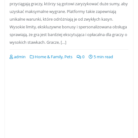
przyciągają graczy, którzy są gotowi zaryzykować duże sumy, aby
uzyskać maksymalne wygrane. Platformy takie zapewniają
unikalne warunki, które odróżniają je od zwykłych kasyn.
Wysokie limity, ekskluzywne bonusy i spersonalizowana obsługa
sprawiają, że gra jest bardziej ekscytująca i opłacalna dla graczy o
wysokich stawkach. Gracze, […]
admin
Home & Family, Pets
0
5 min read