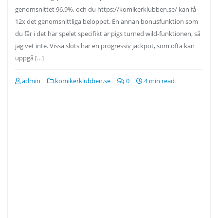
genomsnittet 96,9%, och du https://komikerklubben.se/ kan få
12x det genomsnittliga beloppet. En annan bonusfunktion som
du får i det här spelet specifikt är pigs turned wild-funktionen, så
jag vet inte. Vissa slots har en progressiv jackpot, som ofta kan
uppgå […]
admin
komikerklubben.se
0
4 min read