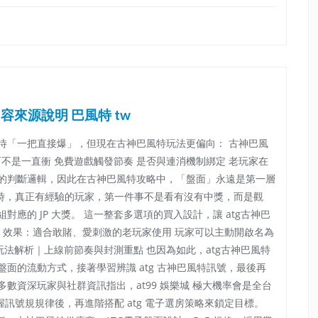
容來源說明 巴風特 tw
期待「一把直接爆」，但現在古神巴風特玩法更偏向： 古神巴風
不是一直衝 免費遊戲觸發節奏 是否與連消機制綁定 老玩家在
續的判斷邏輯，因此在古神巴風特攻略中，「盤面」永遠是第一層
試玩時，真正有經驗的玩家，第一件事不是看有沒有中獎，而是觀
應的 JP 大獎。 這一整套多選項的買入設計，讓 atg古神巴
。 效果：適合敢賭、愛刺激的老玩家使用 玩家可以主動開啟名為
玩與玩法解析｜上線前節奏與封測重點 也因為如此，atg古神巴風特
面的流動方式，接著學習辨識 atg 古神巴風特訊號，最後再
數資深玩家與社群資訊指出，at99 娛樂城 極大機率會是全台
握訊號規規律後，再進階搭配 atg 電子選房策略來鎖定目標。