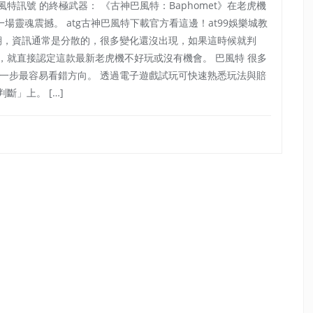
特訊號 的終極武器： 《古神巴風特：Baphomet》在老虎機
一場靈魂震撼。 atg古神巴風特下載官方看這邊！at99娛樂城教
前期，資訊通常是分散的，很多變化還沒出現，如果這時候就判
，就直接認定這款最新老虎機不好玩或沒有機會。 巴風特 很多
這一步最容易看錯方向。 透過電子遊戲試玩可快速熟悉玩法與賠
斷」上。 […]