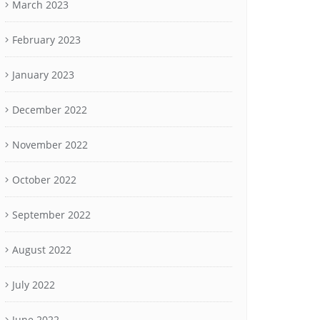
March 2023
February 2023
January 2023
December 2022
November 2022
October 2022
September 2022
August 2022
July 2022
June 2022