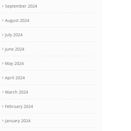
September 2024
August 2024
July 2024
June 2024
May 2024
April 2024
March 2024
February 2024
January 2024