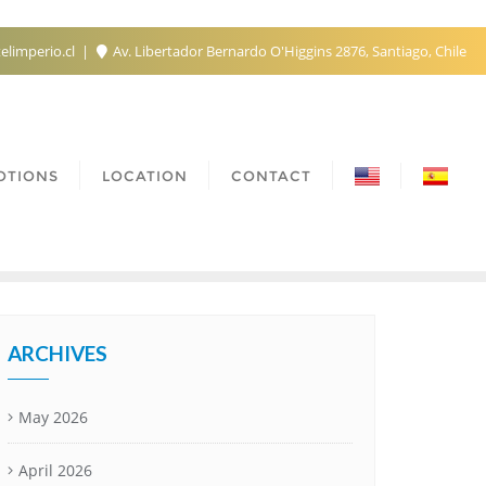
elimperio.cl
Av. Libertador Bernardo O'Higgins 2876, Santiago, Chile
OTIONS
LOCATION
CONTACT
ARCHIVES
May 2026
April 2026