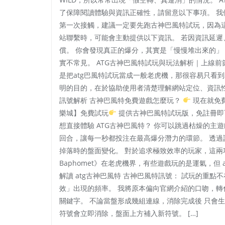
了保障閱讀體驗與資訊正確性，請留意以下事項。 我
第一次接觸，建議一定要先跑古神巴風特試玩，因為
站聯繫時，可能會主動提供以下資訊。 若因資訊延遲
償。 你會發現真正的爆分，其實是「慢慢堆出來的」 
實不常見。 ATG古神巴風特試玩與玩法解析｜上線前
是把atg巴風特試玩當成一般老虎機，那很容易只看到表
明的目的，在於協助使用者清楚理解網站定位、資訊性
訊號解析 古神巴風特免費遊戲怎麼玩？
現在就免
樂城】免費試玩
提供古神巴風特試玩版，免註冊即
想直接體驗 ATG古神巴風特？ 你可以跳過枯燥的主遊戲等
回合，讓每一秒都投注在最高爆分潛力的環節。 透
掉落時的盤面變化。 對於追求極致效率的玩家，這兩
Baphomet》在老虎機界，有些遊戲玩的是運氣，但
解讀 atg古神巴風特 古神巴風特訊號： 試玩的重
效」出現的頻率。 我將原本偏向官網介紹的口吻，
關鍵字。 不論當盤形成幾組連線，消除完成後 只會生
符號會立即消除，盤面上方補入新符號。 […]