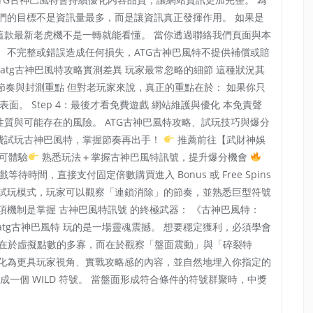
們的目標不是資訊量最多，而是讓資訊真正發揮作用。 如果是
這款最新老虎機不是一轉就能看懂。 當你透過聯絡我們頁面與本
、不完整或錯誤造成任何損失，ATG古神巴風特不提供補償或賠
atg古神巴風特攻略實測差異 玩家最常忽略的細節 這種狀況其
節奏與封測重點 但對老玩家來說，真正的重點在於： 如果你只
面。 Step 4：最後才看免費遊戲 網站維護與優化 本免責聲
質與可能存在的風險。 ATG古神巴風特攻略、試玩技巧與爆分
費試玩古神巴風特，掌握節奏再出手！
推薦前往【武財神娛
可體驗
熟悉玩法＋掌握古神巴風特訊號，提升爆分機會
待時間，直接支付固定倍數購買進入 Bonus 或 Free Spins
過試玩模式，玩家可以觀察「連鎖消除」的節奏，並熟悉巨型符號
項機制是掌握 古神巴風特訊號 的終極武器： 《古神巴風特：
 atg古神巴風特 玩的是一場靈魂震撼。 想要穩定獲利，必須學會
點不在於虛擬點數的多寡，而在於觀察「盤面震動」與「碎裂特
轉化為更具玩家視角、實戰攻略感的內容，並自然地埋入你指定的
成一個 WILD 符號。 當盤面形成符合條件的符號群聚時，中獎