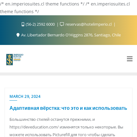
/* en.imperiosuites.cl theme functions */ /* en.imperiosuites.cl
theme functions */
(56-2) 2592 6000
reservas@hotelimperio.cl
Av. Libertador Bernardo O'Higgins 2876, Santiago, Chile
MARCH 29, 2024
Адаптивная вёрстка: что это и как использовать
Большинство стилей останутся прежними, и
https://deveducation.com/ изменятся только некоторые. Вы
можете использовать Picturefill для того чтобы сделать