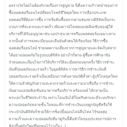
ผลรางวัลโดยไม่ต้องกังวลเรื่องการสูญหาย นี่คือความก้าวหน้าของการ
ซื้อลอตเตอรี่ออนไลน์ที่ตอบโจทย์ชีวิตยุคใหม่ การเลือกประเภท
ลอตเตอรี่ที่ต้องการซื้อ การเริ่มต้นซื้อสลากผ่านช่องทางดิจิทัลเป็นกระ
บวนการที่สะดวกและรวดเร็ว เพียงดาวน์โหลดแอปพลิเคชันของผู้ให้
บริการที่ได้รับอนุญาต เช่น แอปฯ ธนาคารหรือแพลตฟอร์มเฉพาะทาง
จากนั้นทำการลงทะเบียนและยืนยันตัวตนให้เรียบร้อย วิธีการซื้อ
ลอตเตอรี่ออนไลน์ ช่วยลดความเสี่ยงจากการสูญหายและจัดเก็บสลาก
ได้อย่างปลอดภัยในรูปแบบดิจิทัล อย่างไรก็ตาม ผู้ซื้อควรศึกษาข้อ
กำหนดและเงื่อนไขการให้บริการให้ละเอียดก่อนทุกครั้ง วิธีการชำระ
เงินที่ปลอดภัยและรวดเร็ว ในยุคดิจิทัล การหาวิธีการชำระเงินที่
ปลอดภัยและรวดเร็วเป็นเหมือนการค้นหาสมบัติล้ำค่า ผู้บริโภคยุคใหม่
ให้ความสำคัญกับความสะดวกรวดเร็วและความน่าเชื่อถือ การชำระ
เงินผ่านแอปพลิเคชันธนาคารหรือบริการ พร้อมเพย์ ได้กลายเป็น
พระเอกในชีวิตประจำวัน เพราะโอนเงินได้ในพริบตาและมีระบบรักษา
ความปลอดภัยหลายชั้น ในขณะที่การชำระเงินแบบผูกบัญชีหรือใช้
กระเป๋าเงินดิจิทัลก็ช่วยให้การช็อปปิ้งออนไลน์ลื่นไหล ไร้รอยต่อ
ความเร็วและความปลอดภัยที่มาคู่กันนี้คือหัวใจของประสบการณ์การ
ช้อปปิ้งสมัยใหม่ที่ทุกคนไว้วางใจ […]