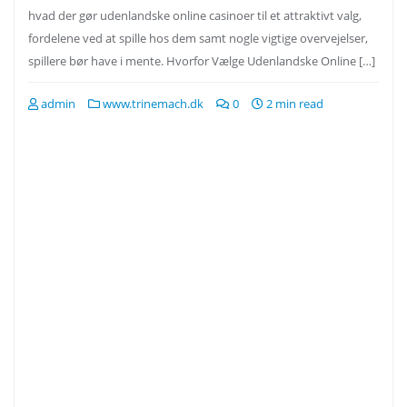
hvad der gør udenlandske online casinoer til et attraktivt valg,
fordelene ved at spille hos dem samt nogle vigtige overvejelser,
spillere bør have i mente. Hvorfor Vælge Udenlandske Online […]
admin
www.trinemach.dk
0
2 min read