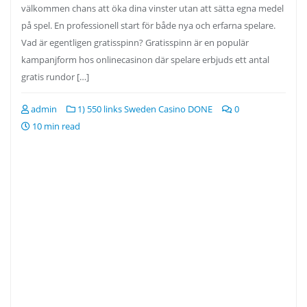
välkommen chans att öka dina vinster utan att sätta egna medel
på spel. En professionell start för både nya och erfarna spelare.
Vad är egentligen gratisspinn? Gratisspinn är en populär
kampanjform hos onlinecasinon där spelare erbjuds ett antal
gratis rundor […]
admin
1) 550 links Sweden Casino DONE
0
10 min read