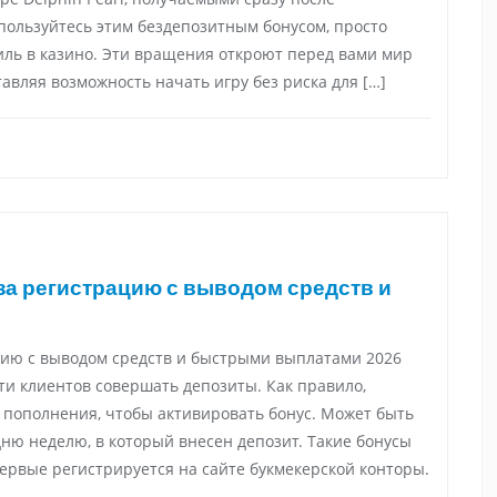
пользуйтесь этим бездепозитным бонусом, просто
ль в казино. Эти вращения откроют перед вами мир
авляя возможность начать игру без риска для […]
за регистрацию с выводом средств и
цию с выводом средств и быстрыми выплатами 2026
и клиентов совершать депозиты. Как правило,
пополнения, чтобы активировать бонус. Может быть
дню неделю, в который внесен депозит. Такие бонусы
ервые регистрируется на сайте букмекерской конторы.