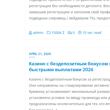
регистрации без необходимости депозита. Вос
завершив регистрацию и заполнив свой профи
подводных сокровищ с вейджером 75х, предост
admin
1500A Z
0
10 sec read
APRIL 21, 2026
Казино с бездепозитным бонусом 
быстрыми выплатами 2026
Казино с бездепозитным бонусом за регистра
Они направлены на стимулирование активност
букмекер устанавливает минимальный размер 
установлено условие по вводу промокода или 
предназначены исключительно для тех, кто вп
Без аккаунта […]