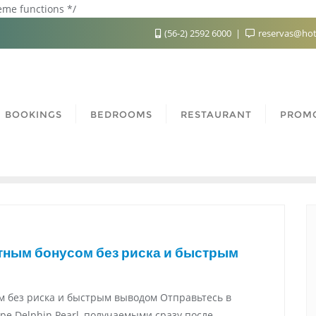
heme functions */
(56-2) 2592 6000
reservas@hot
BOOKINGS
BEDROOMS
RESTAURANT
PROM
тным бонусом без риска и быстрым
м без риска и быстрым выводом Отправьтесь в
е Delphin Pearl, получаемыми сразу после