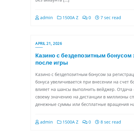
admin
1500A Z
0
7 sec read
APRIL 21, 2026
Казино с бездепозитным бонусом 
после игры
Казино с бездепозитным бонусом за регистрац
бонуса увеличивается при внесении на счет б
влияет на шансы выполнить вейджер. Отдача —
своему значению на дистанции в миллионы с
денежные суммы или бесплатные вращения на 
admin
1500A Z
0
8 sec read