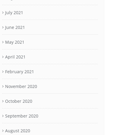
July 2021
June 2021
May 2021
April 2021
February 2021
November 2020
October 2020
September 2020
August 2020