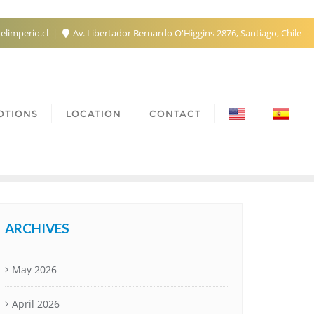
elimperio.cl
Av. Libertador Bernardo O'Higgins 2876, Santiago, Chile
OTIONS
LOCATION
CONTACT
ARCHIVES
May 2026
April 2026