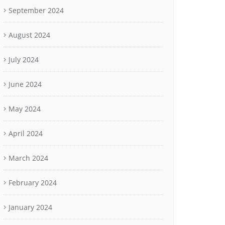
September 2024
August 2024
July 2024
June 2024
May 2024
April 2024
March 2024
February 2024
January 2024