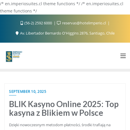
/* en.imperiosuites.cl theme functions */ /* en.imperiosuites.cl
theme functions */
(56-2) 2592 6000
reservas@hotelimperio.cl
Av. Libertador Bernardo O'Higgins 2876, Santiago, Chile
SEPTEMBER 10, 2025
BLIK Kasyno Online 2025: Top
kasyna z Blikiem w Polsce
Dzięki nowoczesnym metodom płatności, środki trafiają na