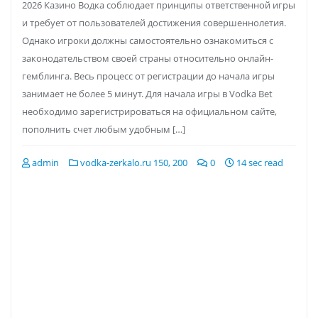
2026 Казино Водка соблюдает принципы ответственной игры
и требует от пользователей достижения совершеннолетия.
Однако игроки должны самостоятельно ознакомиться с
законодательством своей страны относительно онлайн-
гемблинга. Весь процесс от регистрации до начала игры
занимает не более 5 минут. Для начала игры в Vodka Bet
необходимо зарегистрироваться на официальном сайте,
пополнить счет любым удобным […]
admin
vodka-zerkalo.ru 150, 200
0
14 sec read