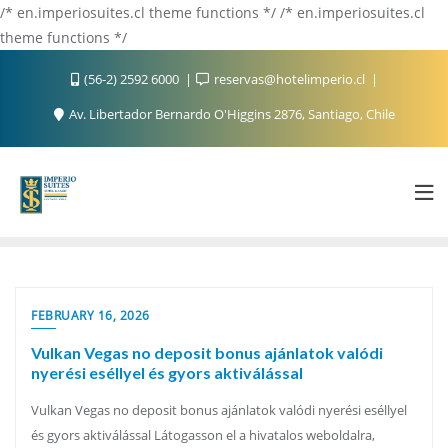
/* en.imperiosuites.cl theme functions */ /* en.imperiosuites.cl
theme functions */
(56-2) 2592 6000
reservas@hotelimperio.cl
Av. Libertador Bernardo O'Higgins 2876, Santiago, Chile
FEBRUARY 16, 2026
Vulkan Vegas no deposit bonus ajánlatok valódi
nyerési eséllyel és gyors aktiválással
Vulkan Vegas no deposit bonus ajánlatok valódi nyerési eséllyel
és gyors aktiválással Látogasson el a hivatalos weboldalra,