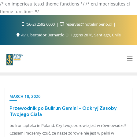
/* en.imperiosuites.cl theme functions */ /* en.imperiosuites.cl
theme functions */
(56-2) 2592 6000
reservas@hotelimperio.cl
Av. Libertador Bernardo O'Higgins 2876, Santiago, Chile
MARCH 18, 2026
Przewodnik po Bullrun Gemini – Odkryj Zasoby
Twojego Ciała
bullrun apteka in Poland. Czy twoje zdrowie jest w równowadze?
Czasami możemy czuć, że nasze zdrowie nie jest w pełni w