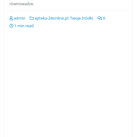
równowadze.
admin
apteka-24online.pl: Twoje źródło
0
1 min read