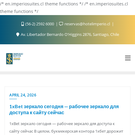
/* en.imperiosuites.cl theme functions */ /* en.imperiosuites.cl
theme functions */
(56-2) 2592 6000
reservas@hotelimperio.cl
Av. Libertador Bernardo O'Higgins 2876, Santiago, Chile
APRIL 24, 2026
1xBet зеркало сегодня — рабочее зеркало для
доступа к сайту сейчас
1xBet зеркало сегодня — рабочее зеркало для доступа к
сайту сейчас В целом, букмекерская контора 1хбет дорожит