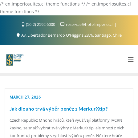
/* en.imperiosuites.cl theme functions */ /* en.imperiosuites.cl
theme functions */
(56-2) 2592 6000
reservas@hotelimperio.cl
Av. Libertador Bernardo O'Higgins 2876, Santiago, Chile
MARCH 27, 2026
Jak dlouho trvá výběr peněz z MerkurXtip?
Czech Republic: Mnoho hráčů, kteří využívají platformy IVCRN
kasino, se snaží vybrat své výhry z MerkurXtip, ale mnozí z nich
konfrontují problémy s rychlostí výběru peněz. Některé hráče