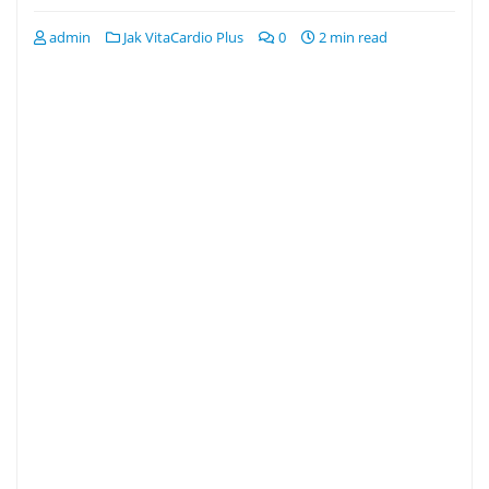
admin
Jak VitaCardio Plus
0
2 min read