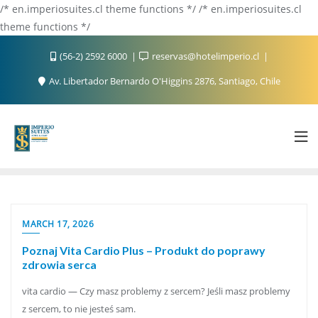
/* en.imperiosuites.cl theme functions */ /* en.imperiosuites.cl
theme functions */
(56-2) 2592 6000
reservas@hotelimperio.cl
Av. Libertador Bernardo O'Higgins 2876, Santiago, Chile
MARCH 17, 2026
Poznaj Vita Cardio Plus – Produkt do poprawy
zdrowia serca
vita cardio — Czy masz problemy z sercem? Jeśli masz problemy
z sercem, to nie jesteś sam.