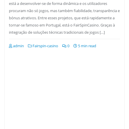
está a desenvolver-se de forma dinâmica e os utilizadores
procuram não só jogos, mas também fiabilidade, transparência e
bónus atrativos. Entre esses projetos, que está rapidamente a
tornar-se famoso em Portugal, está o FairSpinCasino. Graças à
integração de soluções técnicas tradicionais de jogos […]
admin
Fairspin-casino
0
5 min read