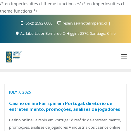
/* en.imperiosuites.cl theme functions */ /* en.imperiosuites.cl
theme functions */
(56-2) 2592 6000
reservas@hotelimperio.cl
Av. Libertador Bernardo O'Higgins 2876, Santiago, Chile
JULY 7, 2025
Casino online Fairspin em Portugal: diretório de
entretenimento, promoções, análises de jogadores
Casino online Fairspin em Portugal: diretório de entretenimento,
promoções, análises de jogadores A indústria dos casinos online