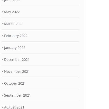
May 2022
March 2022
February 2022
January 2022
December 2021
November 2021
October 2021
September 2021
August 2021