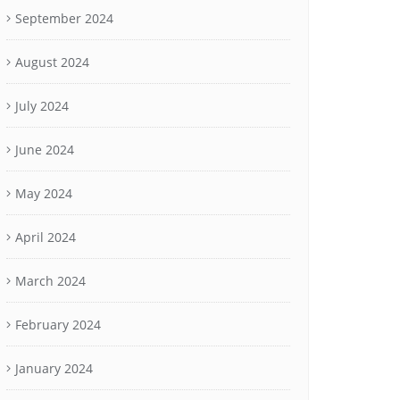
September 2024
August 2024
July 2024
June 2024
May 2024
April 2024
March 2024
February 2024
January 2024