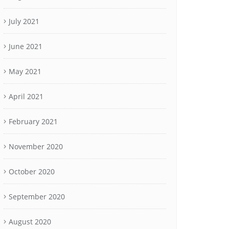
July 2021
June 2021
May 2021
April 2021
February 2021
November 2020
October 2020
September 2020
August 2020