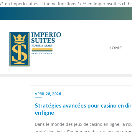
/* en.imperiosuites.cl theme functions */ /* en.imperiosuites.cl t
HOME
APRIL 28, 2026
Stratégies avancées pour casino en dir
en ligne
Dans le monde des jeux de casino en ligne, la roul
appréciés. Avec l’émergence des casinos en direct,