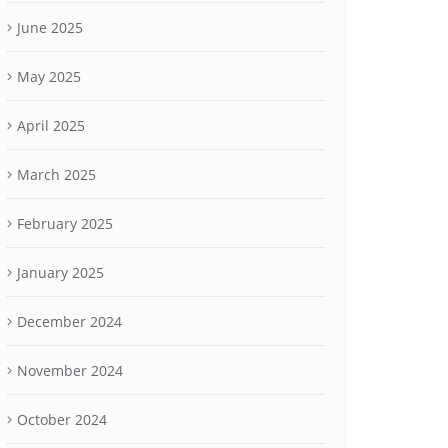
June 2025
May 2025
April 2025
March 2025
February 2025
January 2025
December 2024
November 2024
October 2024