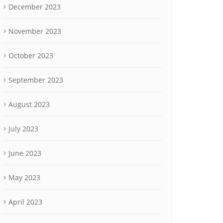
December 2023
November 2023
October 2023
September 2023
August 2023
July 2023
June 2023
May 2023
April 2023