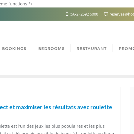
heme functions */
(56-2) 2592 6000
reservas@hot
BOOKINGS
BEDROOMS
RESTAURANT
PROM
ect et maximiser les résultats avec roulette
ette est l’un des jeux les plus populaires et les plus
 il est désormais possible de jouer à la roulette en ligne