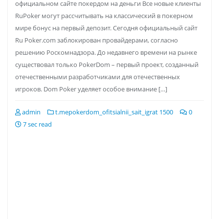
официальном сайте покердом на деньги Все новые клиенты
RuPoker могут рассчитывать на классический в покерном
мире бонус на первый депозит. Сегодня официальный сайт
Ru Poker.com заблокирован провайдерами, согласно
решению Роскомнадзора. До недавнего времени на рынке
существовал только PokerDom – первый проект, созданный
отечественными разработчиками для отечественных
игроков. Dom Poker уделяет особое внимание […]
admin
t.mepokerdom_ofitsialnii_sait_igrat 1500
0
7 sec read