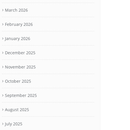
March 2026
February 2026
January 2026
December 2025
November 2025
October 2025
September 2025
August 2025
July 2025