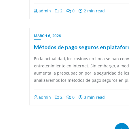
admin
2
0
2 min read
MARCH 6, 2026
Métodos de pago seguros en platafor
En la actualidad, los casinos en línea se han co
entretenimiento en internet. Sin embargo, a med
aumenta la preocupación por la seguridad de los 
analizaremos los métodos de pago seguros en pl
admin
2
0
3 min read