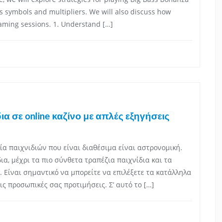
s symbols and multipliers. We will also discuss how
aming sessions. 1. Understand […]
α σε online καζίνο με απλές εξηγήσεις
λία παιχνιδιών που είναι διαθέσιμα είναι αστρονομική.
ια, μέχρι τα πιο σύνθετα τραπέζια παιχνίδια και τα
ς. Είναι σημαντικό να μπορείτε να επιλέξετε τα κατάλληλα
ις προσωπικές σας προτιμήσεις. Σ’ αυτό το […]