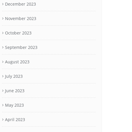
December 2023
November 2023
October 2023
September 2023
August 2023
July 2023
June 2023
May 2023
April 2023