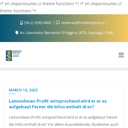
/* en.imperiosuites.cl theme functions */ /* en.imperiosuites.cl
theme functions */
(56-2) 2592 6000
reservas@hotelimperio.cl
Av. Libertador Bernardo O'Higgins 2876, Santiago, Chile
MARCH 10, 2025
LemonSwan-Profil: entsprechend wird er er es
aufgebaut Ferner die Infos enthalt di es?
LemonSwan-Profil: entsprechend wird er er es aufgebaut Ferner
die Infos enthalt di es? Vor allem Auszubildende, Studenten auch