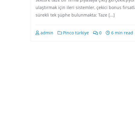
ulaştırmak için ileri sistemler, çekici bonus fırsat
sürekli tek şüphe bulunmakta: Taze […]
admin
Pinco türkiye
0
6 min read