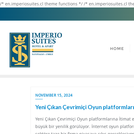
/* en.imperiosuites.cl theme functions */ /* en.imperiosuites.cl t
HOME
NOVEMBER 15, 2024
Yeni Çıkan Çevrimiçi Oyun platformla
Yeni Çıkan Çevrimiçi Oyun platformlarına İtimat e
büyük bir yenilik görülüyor. İnternet oyun platfo
sektöre taze bir firma piyasaya çıkış gerçekleşiy