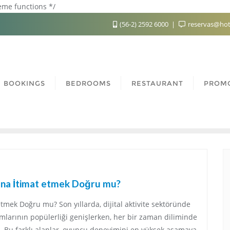
heme functions */
(56-2) 2592 6000
reservas@hot
BOOKINGS
BEDROOMS
RESTAURANT
PROM
rına İtimat etmek Doğru mu?
tmek Doğru mu? Son yıllarda, dijital aktivite sektöründe
rmlarının popülerliği genişlerken, her bir zaman diliminde
or. Bu farklı alanlar, oyuncu deneyimini en yüksek aşamaya