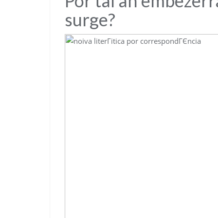
Por tal an embezer
surge?