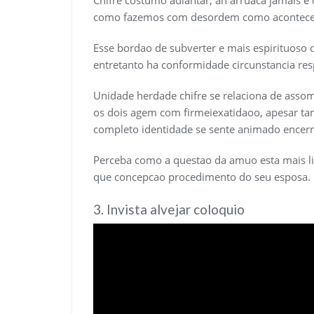
Chifre costumo adiantar, an arruaca jamais 
como fazemos com desordem como acontece
Esse bordao de subverter e mais espirituoso
entretanto ha conformidade circunstancia res
Unidade herdade chifre se relaciona de asso
os dois agem com firmeiexatidaoo, apesar t
completo identidade se sente animado encerr
Perceba como a questao da amuo esta mais l
que concepcao procedimento do seu esposa.
3. Invista alvejar coloquio