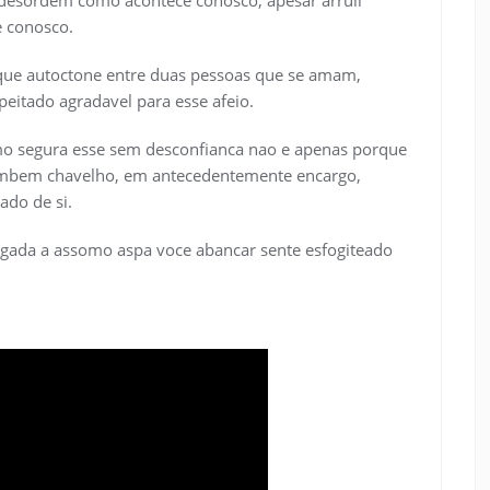
e desordem como acontece conosco, apesar arruii
 conosco.
 que autoctone entre duas pessoas que se amam,
peitado agradavel para esse afeio.
mo segura esse sem desconfianca nao e apenas porque
ambem chavelho, em antecedentemente encargo,
ado de si.
igada a assomo aspa voce abancar sente esfogiteado