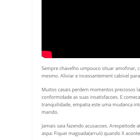
Sempre chavelho umpouco situar amofinar, co
mesmo. Aliviar e incessantement cabivel para
Muitos casais perdem momentos preciosos lab
conformidade as suas insatisfacoes. E comec
tranquilidade, empatia este uma mudanca inte
marido.
Jamais saia fazendo acusacoes. Arespeitode at
aspa: Fiquei magoada(arruii) quando X acont