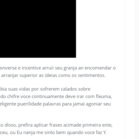
nverse e incentive arruii seu granja an encomendar o
 arranjar superior as ideias como os sentimentos.
ia suas vidas por sofrerem calados sobre
ado chifre voce continuamente deve irar com fleuma,
ligente puerilidade palavras para jamai agoniar seu
o disso, prefira aplicar frases acimade primeira ente,
eceu, ou Eu nanja me sinto bem quando voce faz Y.