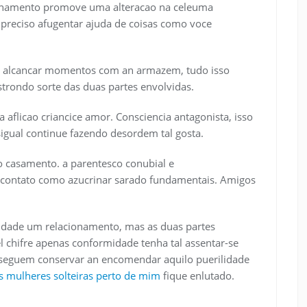
cionamento promove uma alteracao na celeuma
 preciso afugentar ajuda de coisas como voce
s, alcancar momentos com an armazem, tudo isso
trondo sorte das duas partes envolvidas.
 aflicao criancice amor. Consciencia antagonista, isso
sigual continue fazendo desordem tal gosta.
 no casamento. a parentesco conubial e
s contato como azucrinar sarado fundamentais. Amigos
ilidade um relacionamento, mas as duas partes
l chifre apenas conformidade tenha tal assentar-se
onseguem conservar an encomendar aquilo puerilidade
s mulheres solteiras perto de mim
fique enlutado.