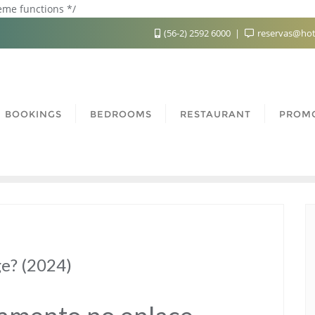
heme functions */
(56-2) 2592 6000
reservas@hot
BOOKINGS
BEDROOMS
RESTAURANT
PROM
ge? (2024)